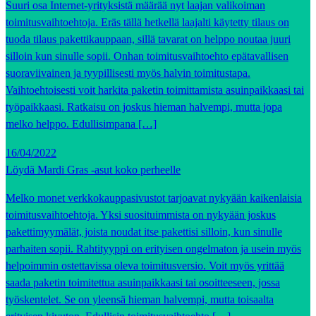
Suuri osa Internet-yrityksistä määrää nyt laajan valikoiman
toimitusvaihtoehtoja. Eräs tällä hetkellä laajalti käytetty tilaus on
tuoda tilaus pakettikauppaan, sillä tavarat on helppo noutaa juuri
silloin kun sinulle sopii. Onhan toimitusvaihtoehto epätavallisen
suoraviivainen ja tyypillisesti myös halvin toimitustapa.
Vaihtoehtoisesti voit harkita paketin toimittamista asuinpaikkaasi tai
työpaikkaasi. Ratkaisu on joskus hieman halvempi, mutta jopa
melko helppo. Edullisimpana […]
16/04/2022
Löydä Mardi Gras -asut koko perheelle
Melko monet verkkokauppasivustot tarjoavat nykyään kaikenlaisia
toimitusvaihtoehtoja. Yksi suosituimmista on nykyään joskus
pakettimyymälät, joista noudat itse pakettisi silloin, kun sinulle
parhaiten sopii. Rahtityyppi on erityisen ongelmaton ja usein myös
helpoimmin ostettavissa oleva toimitusversio. Voit myös yrittää
saada paketin toimitettua asuinpaikkaasi tai osoitteeseen, jossa
työskentelet. Se on yleensä hieman halvempi, mutta toisaalta