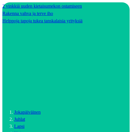
2 vinkkiä uuden kietaisumekon ostamiseen
Rakenna vahva ja terve iho
Helppoja tapoja tukea tanskalaisia yrityksiä
Jokapäiväinen
Juhlat
Lapsi