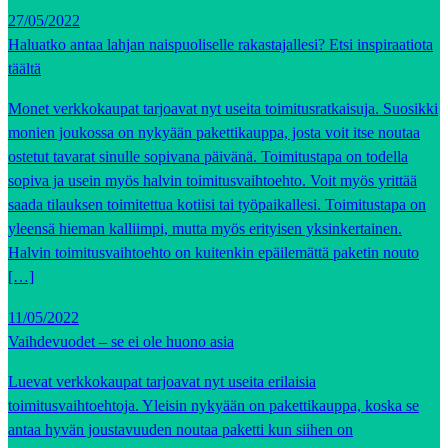
27/05/2022
Haluatko antaa lahjan naispuoliselle rakastajallesi? Etsi inspiraatiota
täältä
Monet verkkokaupat tarjoavat nyt useita toimitusratkaisuja. Suosikki
monien joukossa on nykyään pakettikauppa, josta voit itse noutaa
ostetut tavarat sinulle sopivana päivänä. Toimitustapa on todella
sopiva ja usein myös halvin toimitusvaihtoehto. Voit myös yrittää
saada tilauksen toimitettua kotiisi tai työpaikallesi. Toimitustapa on
yleensä hieman kalliimpi, mutta myös erityisen yksinkertainen.
Halvin toimitusvaihtoehto on kuitenkin epäilemättä paketin nouto
[…]
11/05/2022
Vaihdevuodet – se ei ole huono asia
Luevat verkkokaupat tarjoavat nyt useita erilaisia
toimitusvaihtoehtoja. Yleisin nykyään on pakettikauppa, koska se
antaa hyvän joustavuuden noutaa paketti kun siihen on