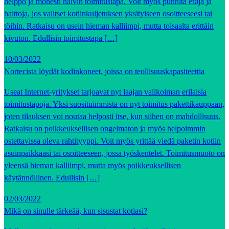
helppo ja monesti halvin toimitustapa. Voit myös punnita etuja ja
haittoja, jos valitset kotiinkuljetuksen yksityiseen osoitteeseesi tai
töihin. Ratkaisu on usein hieman kalliimpi, mutta toisaalta erittäin
kivuton. Edullisin toimitustapa […]
10/03/2022
Nortecista löydät kodinkoneet, joissa on teollisuuskapasiteettia
Useat Internet-yritykset tarjoavat nyt laajan valikoiman erilaisia
toimitustapoja. Yksi suosituimmista on nyt toimitus pakettikauppaan,
joten tilauksen voi noutaa helposti itse, kun siihen on mahdollisuus.
Ratkaisu on poikkeuksellisen ongelmaton ja myös helpoimmin
ostettavissa oleva rahtityyppi. Voit myös yrittää viedä paketin kotiin
asuinpaikkaasi tai osoitteeseen, jossa työskentelet. Toimitusmuoto on
yleensä hieman kalliimpi, mutta myös poikkeuksellisen
käytännöllinen. Edullisin […]
02/03/2022
Mikä on sinulle tärkeää, kun sisustat kotiasi?