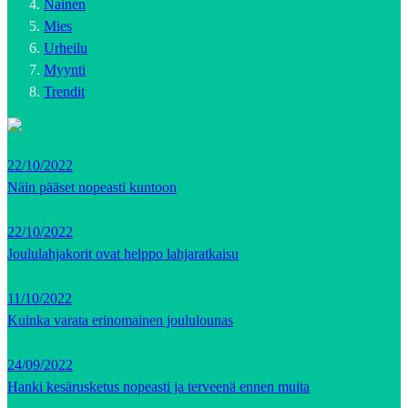
Nainen
Mies
Urheilu
Myynti
Trendit
22/10/2022
Näin pääset nopeasti kuntoon
22/10/2022
Joululahjakorit ovat helppo lahjaratkaisu
11/10/2022
Kuinka varata erinomainen joululounas
24/09/2022
Hanki kesärusketus nopeasti ja terveenä ennen muita