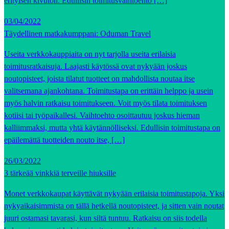
erityisen kivuton. Edullisin toimitusvaihtoehto […]
03/04/2022
Täydellinen matkakumppani: Oduman Travel
Useita verkkokauppiaita on nyt tarjolla useita erilaisia
toimitusratkaisuja. Laajasti käytössä ovat nykyään joskus
noutopisteet, joista tilatut tuotteet on mahdollista noutaa itse
valitsemana ajankohtana. Toimitustapa on erittäin helppo ja usein
myös halvin ratkaisu toimitukseen. Voit myös tilata toimituksen
kotiisi tai työpaikallesi. Vaihtoehto osoittautuu joskus hieman
kalliimmaksi, mutta yhtä käytännölliseksi. Edullisin toimitustapa on
epäilemättä tuotteiden nouto itse, […]
26/03/2022
3 tärkeää vinkkiä terveille hiuksille
Monet verkkokaupat käyttävät nykyään erilaisia toimitustapoja. Yksi
nykyaikaisimmista on tällä hetkellä noutopisteet, ja sitten vain noutat
juuri ostamasi tavarasi, kun siltä tuntuu. Ratkaisu on siis todella