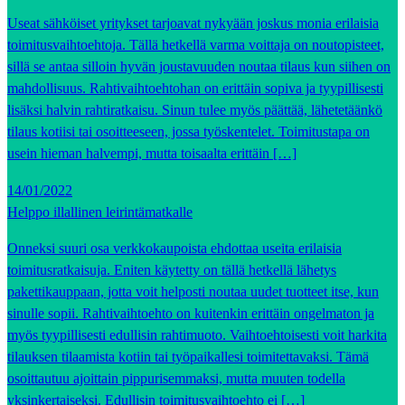
Useat sähköiset yritykset tarjoavat nykyään joskus monia erilaisia
toimitusvaihtoehtoja. Tällä hetkellä varma voittaja on noutopisteet,
sillä se antaa silloin hyvän joustavuuden noutaa tilaus kun siihen on
mahdollisuus. Rahtivaihtoehtohan on erittäin sopiva ja tyypillisesti
lisäksi halvin rahtiratkaisu. Sinun tulee myös päättää, lähetetäänkö
tilaus kotiisi tai osoitteeseen, jossa työskentelet. Toimitustapa on
usein hieman halvempi, mutta toisaalta erittäin […]
14/01/2022
Helppo illallinen leirintämatkalle
Onneksi suuri osa verkkokaupoista ehdottaa useita erilaisia
toimitusratkaisuja. Eniten käytetty on tällä hetkellä lähetys
pakettikauppaan, jotta voit helposti noutaa uudet tuotteet itse, kun
sinulle sopii. Rahtivaihtoehto on kuitenkin erittäin ongelmaton ja
myös tyypillisesti edullisin rahtimuoto. Vaihtoehtoisesti voit harkita
tilauksen tilaamista kotiin tai työpaikallesi toimitettavaksi. Tämä
osoittautuu ajoittain pippurisemmaksi, mutta muuten todella
yksinkertaiseksi. Edullisin toimitusvaihtoehto ei […]