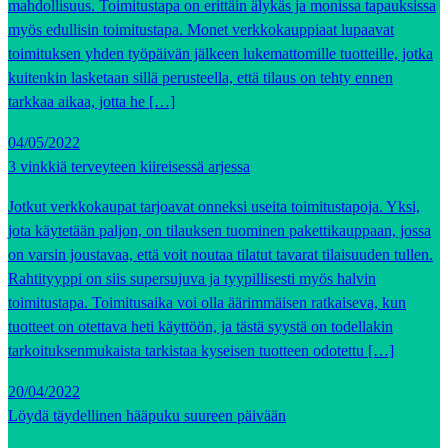
mahdollisuus. Toimitustapa on erittäin älykäs ja monissa tapauksissa
myös edullisin toimitustapa. Monet verkkokauppiaat lupaavat
toimituksen yhden työpäivän jälkeen lukemattomille tuotteille, jotka
kuitenkin lasketaan sillä perusteella, että tilaus on tehty ennen
tarkkaa aikaa, jotta he […]
04/05/2022
3 vinkkiä terveyteen kiireisessä arjessa
Jotkut verkkokaupat tarjoavat onneksi useita toimitustapoja. Yksi,
jota käytetään paljon, on tilauksen tuominen pakettikauppaan, jossa
on varsin joustavaa, että voit noutaa tilatut tavarat tilaisuuden tullen.
Rahtityyppi on siis supersujuva ja tyypillisesti myös halvin
toimitustapa. Toimitusaika voi olla äärimmäisen ratkaiseva, kun
tuotteet on otettava heti käyttöön, ja tästä syystä on todellakin
tarkoituksenmukaista tarkistaa kyseisen tuotteen odotettu […]
20/04/2022
Löydä täydellinen hääpuku suureen päivään