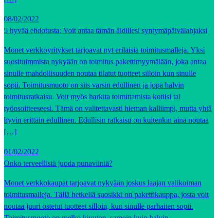
08/02/2022
5 hyvää ehdotusta: Voit antaa tämän äidillesi syntymäpäivälahjaksi
Monet verkkoyritykset tarjoavat nyt erilaisia toimitusmalleja. Yksi
suosituimmista nykyään on toimitus pakettimyymälään, joka antaa
sinulle mahdollisuuden noutaa tilatut tuotteet silloin kun sinulle
sopii. Toimitusmuoto on siis varsin edullinen ja jopa halvin
toimitusratkaisu. Voit myös harkita toimittamista kotiisi tai
työosoitteeseesi. Tämä on valitettavasti hieman kalliimpi, mutta yhtä
hyvin erittäin edullinen. Edullisin ratkaisu on kuitenkin aina noutaa
[…]
01/02/2022
Onko terveellistä juoda punaviiniä?
Monet verkkokaupat tarjoavat nykyään joskus laajan valikoiman
toimitusmalleja. Tällä hetkellä suosikki on pakettikauppa, josta voit
noutaa juuri ostetut tuotteet silloin, kun sinulle parhaiten sopii.
Toimitusmuoto on melko kivuton, samoin kuin halvin