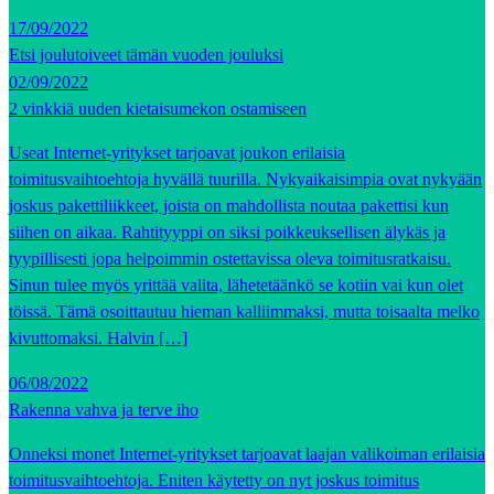
17/09/2022
Etsi joulutoiveet tämän vuoden jouluksi
02/09/2022
2 vinkkiä uuden kietaisumekon ostamiseen
Useat Internet-yritykset tarjoavat joukon erilaisia
toimitusvaihtoehtoja hyvällä tuurilla. Nykyaikaisimpia ovat nykyään
joskus pakettiliikkeet, joista on mahdollista noutaa pakettisi kun
siihen on aikaa. Rahtityyppi on siksi poikkeuksellisen älykäs ja
tyypillisesti jopa helpoimmin ostettavissa oleva toimitusratkaisu.
Sinun tulee myös yrittää valita, lähetetäänkö se kotiin vai kun olet
töissä. Tämä osoittautuu hieman kalliimmaksi, mutta toisaalta melko
kivuttomaksi. Halvin […]
06/08/2022
Rakenna vahva ja terve iho
Onneksi monet Internet-yritykset tarjoavat laajan valikoiman erilaisia
toimitusvaihtoehtoja. Eniten käytetty on nyt joskus toimitus