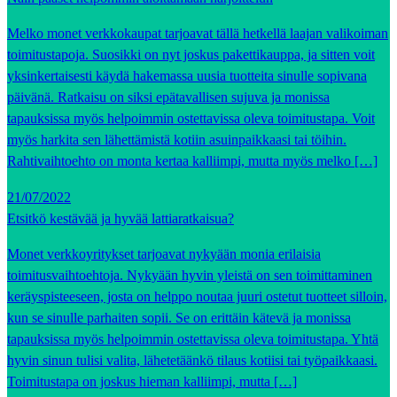
Melko monet verkkokaupat tarjoavat tällä hetkellä laajan valikoiman
toimitustapoja. Suosikki on nyt joskus pakettikauppa, ja sitten voit
yksinkertaisesti käydä hakemassa uusia tuotteita sinulle sopivana
päivänä. Ratkaisu on siksi epätavallisen sujuva ja monissa
tapauksissa myös helpoimmin ostettavissa oleva toimitustapa. Voit
myös harkita sen lähettämistä kotiin asuinpaikkaasi tai töihin.
Rahtivaihtoehto on monta kertaa kalliimpi, mutta myös melko […]
21/07/2022
Etsitkö kestävää ja hyvää lattiaratkaisua?
Monet verkkoyritykset tarjoavat nykyään monia erilaisia
toimitusvaihtoehtoja. Nykyään hyvin yleistä on sen toimittaminen
keräyspisteeseen, josta on helppo noutaa juuri ostetut tuotteet silloin,
kun se sinulle parhaiten sopii. Se on erittäin kätevä ja monissa
tapauksissa myös helpoimmin ostettavissa oleva toimitustapa. Yhtä
hyvin sinun tulisi valita, lähetetäänkö tilaus kotiisi tai työpaikkaasi.
Toimitustapa on joskus hieman kalliimpi, mutta […]