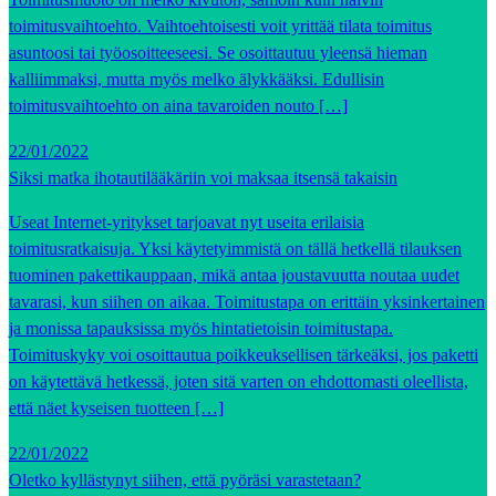
toimitusvaihtoehto. Vaihtoehtoisesti voit yrittää tilata toimitus
asuntoosi tai työosoitteeseesi. Se osoittautuu yleensä hieman
kalliimmaksi, mutta myös melko älykkääksi. Edullisin
toimitusvaihtoehto on aina tavaroiden nouto […]
22/01/2022
Siksi matka ihotautilääkäriin voi maksaa itsensä takaisin
Useat Internet-yritykset tarjoavat nyt useita erilaisia
toimitusratkaisuja. Yksi käytetyimmistä on tällä hetkellä tilauksen
tuominen pakettikauppaan, mikä antaa joustavuutta noutaa uudet
tavarasi, kun siihen on aikaa. Toimitustapa on erittäin yksinkertainen
ja monissa tapauksissa myös hintatietoisin toimitustapa.
Toimituskyky voi osoittautua poikkeuksellisen tärkeäksi, jos paketti
on käytettävä hetkessä, joten sitä varten on ehdottomasti oleellista,
että näet kyseisen tuotteen […]
22/01/2022
Oletko kyllästynyt siihen, että pyöräsi varastetaan?