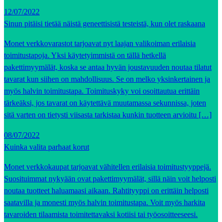
12/07/2022
Sinun pitäisi tietää näistä geneettisistä testeistä, kun olet raskaana
Monet verkkovarastot tarjoavat nyt laajan valikoiman erilaisia
toimitustapoja. Yksi käytetyimmistä on tällä hetkellä
pakettimyymälät, koska se antaa hyvän joustavuuden noutaa tilatut
tavarat kun siihen on mahdollisuus. Se on melko yksinkertainen ja
myös halvin toimitustapa. Toimituskyky voi osoittautua erittäin
tärkeäksi, jos tavarat on käytettävä muutamassa sekunnissa, joten
sitä varten on tietysti viisasta tarkistaa kunkin tuotteen arvioitu […]
08/07/2022
Kuinka valita parhaat korut
Monet verkkokaupat tarjoavat vähitellen erilaisia toimitustyyppejä.
Suosituimmat nykyään ovat pakettimyymälät, sillä näin voit helposti
noutaa tuotteet haluamaasi aikaan. Rahtityyppi on erittäin helposti
saatavilla ja monesti myös halvin toimitustapa. Voit myös harkita
tavaroiden tilaamista toimitettavaksi kotiisi tai työosoitteeseesi.