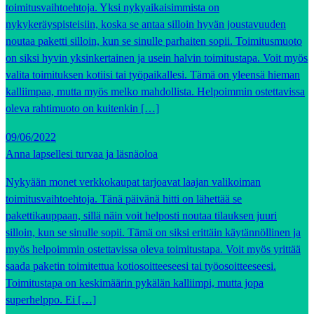
toimitusvaihtoehtoja. Yksi nykyaikaisimmista on
nykykeräyspisteisiin, koska se antaa silloin hyvän joustavuuden
noutaa paketti silloin, kun se sinulle parhaiten sopii. Toimitusmuoto
on siksi hyvin yksinkertainen ja usein halvin toimitustapa. Voit myös
valita toimituksen kotiisi tai työpaikallesi. Tämä on yleensä hieman
kalliimpaa, mutta myös melko mahdollista. Helpoimmin ostettavissa
oleva rahtimuoto on kuitenkin […]
09/06/2022
Anna lapsellesi turvaa ja läsnäoloa
Nykyään monet verkkokaupat tarjoavat laajan valikoiman
toimitusvaihtoehtoja. Tänä päivänä hitti on lähettää se
pakettikauppaan, sillä näin voit helposti noutaa tilauksen juuri
silloin, kun se sinulle sopii. Tämä on siksi erittäin käytännöllinen ja
myös helpoimmin ostettavissa oleva toimitustapa. Voit myös yrittää
saada paketin toimitettua kotiosoitteeseesi tai työosoitteeseesi.
Toimitustapa on keskimäärin pykälän kalliimpi, mutta jopa
superhelppo. Ei […]