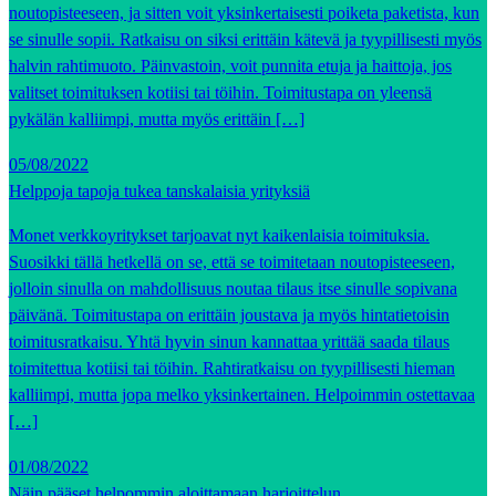
noutopisteeseen, ja sitten voit yksinkertaisesti poiketa paketista, kun
se sinulle sopii. Ratkaisu on siksi erittäin kätevä ja tyypillisesti myös
halvin rahtimuoto. Päinvastoin, voit punnita etuja ja haittoja, jos
valitset toimituksen kotiisi tai töihin. Toimitustapa on yleensä
pykälän kalliimpi, mutta myös erittäin […]
05/08/2022
Helppoja tapoja tukea tanskalaisia yrityksiä
Monet verkkoyritykset tarjoavat nyt kaikenlaisia toimituksia.
Suosikki tällä hetkellä on se, että se toimitetaan noutopisteeseen,
jolloin sinulla on mahdollisuus noutaa tilaus itse sinulle sopivana
päivänä. Toimitustapa on erittäin joustava ja myös hintatietoisin
toimitusratkaisu. Yhtä hyvin sinun kannattaa yrittää saada tilaus
toimitettua kotiisi tai töihin. Rahtiratkaisu on tyypillisesti hieman
kalliimpi, mutta jopa melko yksinkertainen. Helpoimmin ostettavaa
[…]
01/08/2022
Näin pääset helpommin aloittamaan harjoittelun