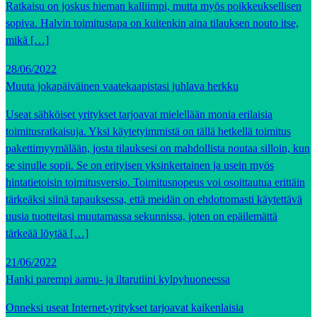
Ratkaisu on joskus hieman kalliimpi, mutta myös poikkeuksellisen
sopiva. Halvin toimitustapa on kuitenkin aina tilauksen nouto itse,
mikä […]
28/06/2022
Muuta jokapäiväinen vaatekaapistasi juhlava herkku
Useat sähköiset yritykset tarjoavat mielellään monia erilaisia
toimitusratkaisuja. Yksi käytetyimmistä on tällä hetkellä toimitus
pakettimyymälään, josta tilauksesi on mahdollista noutaa silloin, kun
se sinulle sopii. Se on erityisen yksinkertainen ja usein myös
hintatietoisin toimitusversio. Toimitusnopeus voi osoittautua erittäin
tärkeäksi siinä tapauksessa, että meidän on ehdottomasti käytettävä
uusia tuotteitasi muutamassa sekunnissa, joten on epäilemättä
tärkeää löytää […]
21/06/2022
Hanki parempi aamu- ja iltarutiini kylpyhuoneessa
Onneksi useat Internet-yritykset tarjoavat kaikenlaisia