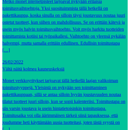
Melko monet internetpisteet tarjoavat nykyään erilaisia
toimitusvaihtoehtoja. Yksi suosituimmista tällä hetkellä on
pakettikauppa, koska sinulla on silloin täysi joustavuus noutaa juuri
ostetut tuotteet, kun siihen on mahdollisuus. Se on erittäin kätevä ja
usein myös halvin toimitusvaihtoehto. Voit myös harkita tuotteiden
toimittamista kotiisi tai työpaikallesi. Vaihtoehto on yleensä pykälän
halvempi, mutta samalla erittäin edullinen. Edullisin toimitustapa
[…]
26/02/2022
Vältä näitä kolmea kauneuskeksiä
Monet verkkoyritykset tarjoavat tällä hetkellä laajan valikoiman
toimitustyyppejä. Yleisintä on nykyään sen toimittaminen
pakettikauppaan, sillä se antaa silloin hyvän joustavuuden noutaa
tilatut tuotteet juuri silloin, kun se sopii kalenteriisi. Toimitustapa on
siis varsin joustava ja usein hintatietoisinkin toimitustapa.
Toimitusaika voi olla äärimmäisen tärkeä siinä tapauksessa, että
joudumme heti käyttämään uusia tuotteitasi, joten tästä syystä on
[…]