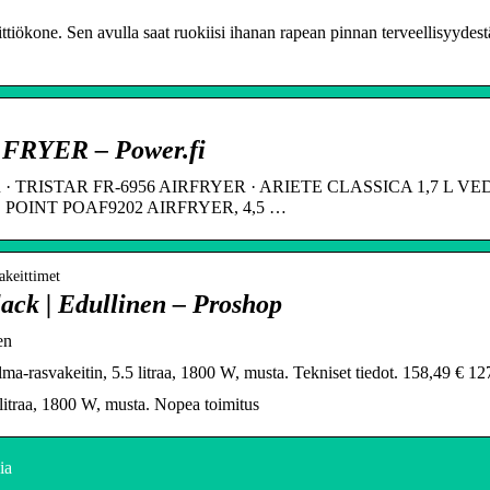
ittiökone. Sen avulla saat ruokiisi ihanan rapean pinnan terveellisyyde
FRYER – Power.fi
 TRISTAR FR-6956 AIRFRYER · ARIETE CLASSICA 1,7 L VE
 POINT POAF9202 AIRFRYER, 4,5 …
akeittimet
ack | Edullinen – Proshop
en
-rasvakeitin, 5.5 litraa, 1800 W, musta. Tekniset tiedot. 158,49 € 12
litraa, 1800 W, musta. Nopea toimitus
ia