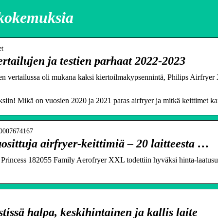
l kokemuksia
et
ertailujen ja testien parhaat 2022-2023
ehden vertailussa oli mukana kaksi kiertoilmakypsennintä, Philips Airfr
siin! Mikä on vuosien 2020 ja 2021 paras airfryer ja mitkä keittimet k
000007674167
uosittuja airfryer-keittimiä – 20 laitteesta …
rincess 182055 Family Aerofryer XXL todettiin hyväksi hinta-laatusuh
tissä halpa, keskihintainen ja kallis laite