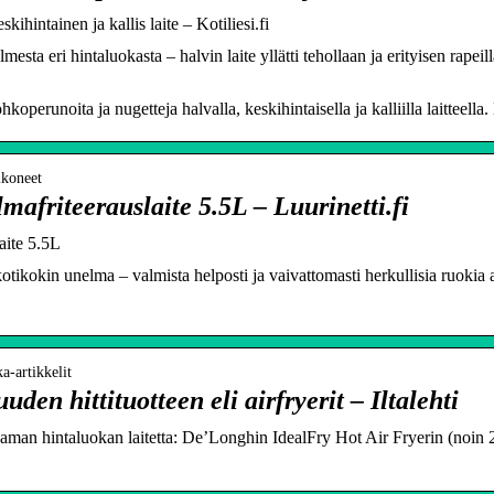
kihintainen ja kallis laite – Kotiliesi.fi
sta eri hintaluokasta – halvin laite yllätti tehollaan ja erityisen rapei
hkoperunoita ja nugetteja halvalla, keskihintaisella ja kalliilla laitteella.
ikoneet
mafriteerauslaite 5.5L – Luurinetti.fi
aite 5.5L
ikokin unelma – valmista helposti ja vaivattomasti herkullisia ruokia ar
ka-artikkelit
den hittituotteen eli airfryerit – Iltalehti
saman hintaluokan laitetta: De’Longhin IdealFry Hot Air Fryerin (noin 