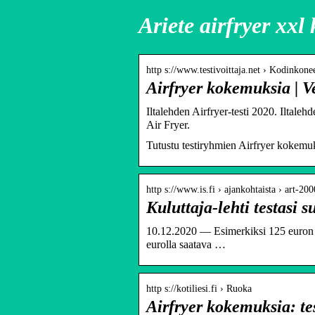
Ariete airfryer xx
http s://www.testivoittaja.net › Kodinkone
Airfryer kokemuksia | V
Iltalehden Airfryer-testi 2020. Iltal
Air Fryer.
Tutustu testiryhmien Airfryer kokemuk
http s://www.is.fi › ajankohtaista › art-2
Kuluttaja-lehti testasi s
10.12.2020 — Esimerkiksi 125 euron P
eurolla saatava …
http s://kotiliesi.fi › Ruoka
Airfryer kokemuksia: tes