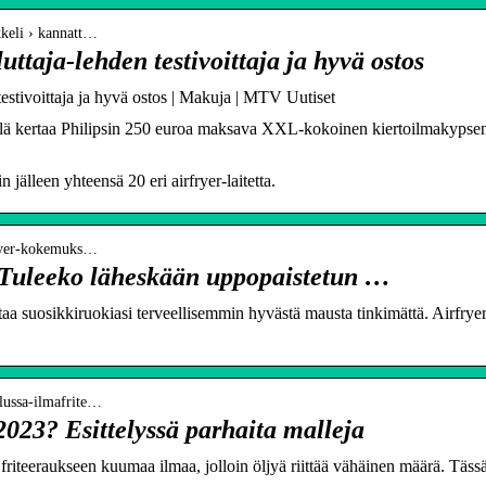
kkeli › kannatt…
uttaja-lehden testivoittaja ja hyvä ostos
testivoittaja ja hyvä ostos | Makuja | MTV Uutiset
llä kertaa Philipsin 250 euroa maksava XXL-kokoinen kiertoilmakypsenni
in jälleen yhteensä 20 eri airfryer-laitetta.
-fryer-kokemuks…
 Tuleeko läheskään uppopaistetun …
istaa suosikkiruokiasi terveellisemmin hyvästä mausta tinkimättä. Airfrye
ailussa-ilmafrite…
2023? Esittelyssä parhaita malleja
iteeraukseen kuumaa ilmaa, jolloin öljyä riittää vähäinen määrä. Tässä 