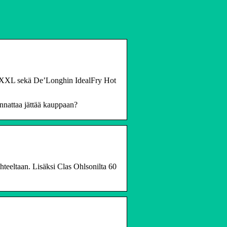
yer XXL sekä De’Longhin IdealFry Hot
annattaa jättää kauppaan?
teeltaan. Lisäksi Clas Ohlsonilta 60