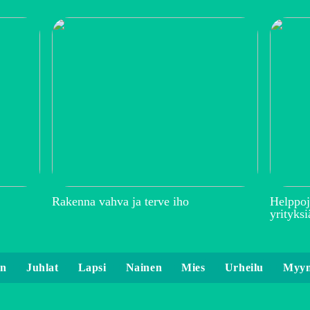
Rakenna vahva ja terve iho
Helppoj
yrityksi
en
Juhlat
Lapsi
Nainen
Mies
Urheilu
Myyn