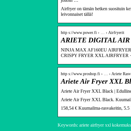
jolloin …
Airfryer on tämän hetken suosituin ke
leivonnaiset tällä!
http s://www.power.fi › … › Airfryerit
ARIETE DIGITAL AIR 
NINJA MAX AF160EU AIRFRYER ·
CRISPY FRYER XXL AIRFRYER ·
http s://www.proshop.fi › … › Ariete Rasv
Ariete Air Fryer XXL Bl
Ariete Air Fryer XXL Black | Edullin
Ariete Air Fryer XXL Black. Kuumailma
158,54 € Kuumailma-rasvakeitin, 5.5 
Keywords: ariete airfryer xxl kokemuks