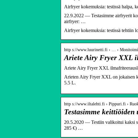
Airfryer kokemuksia: testissä halpa, kes
22.9.2022 — Testasimme airfryerit kolme
airfryer: …
Airfryer kokemuksia: testissä tehtiin lo
http s://www.luurinetti.fi › … › Monitoim
Ariete Airy Fryer XXL il
Ariete Airy Fryer XXL ilmafriteerausl
Arieten Airy Fryer XXL on jokaisen kot
5.5 L.
http s://www.iltalehti.fi › Pippuri.fi › Ruo
Testasimme keittiöiden uu
20.5.2020 — Testiin valikoitui kaksi 
285 €) …