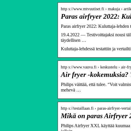
http s://www.mtvuutiset.fi › makuja › arti
Paras airfryer 2022: Kul
Paras airfryer 2022: Kuluttaja-lehden 
19.4.2022 — Testivoittajaksi nousi tä
täydellisen …
Kuluttaja-lehdessä testattiin ja vertailti
http s://www.vauva.fi › keskustelu › air
Air fryer -kokemuksia?
Philips väittää, että tulee. “Voit valm
mehevä …
http s://testaillaan.fi › paras-airfryer-vert
Mikä on paras Airfryer 
Philips Airfryer XXL käyttää kuumaa fr