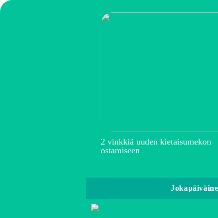
2 vinkkiä uuden kietaisumekon
ostamiseen
Jokapäiväin