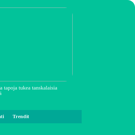
a tapoja tukea tanskalaisia
ä
ti
Trendit