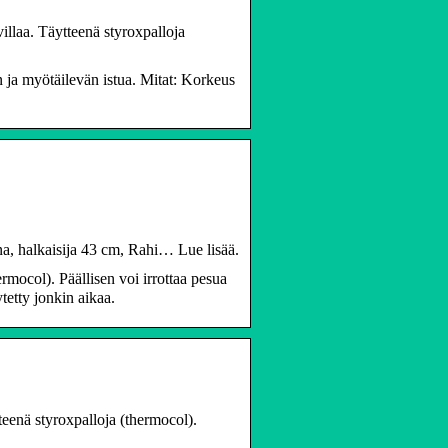
illaa. Täytteenä styroxpalloja
n ja myötäilevän istua. Mitat: Korkeus
na, halkaisija 43 cm, Rahi… Lue lisää.
rmocol). Päällisen voi irrottaa pesua
tetty jonkin aikaa.
tteenä styroxpalloja (thermocol).