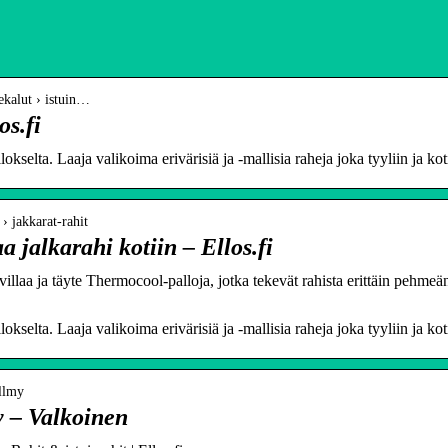
nekalut › istuin…
os.fi
lokselta. Laaja valikoima erivärisiä ja -mallisia raheja joka tyyliin ja koti
 › jakkarat-rahit
aa jalkarahi kotiin – Ellos.fi
illaa ja täyte Thermocool-palloja, jotka tekevät rahista erittäin pehmeä
lokselta. Laaja valikoima erivärisiä ja -mallisia raheja joka tyyliin ja koti
illmy
 – Valkoinen