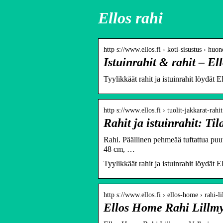
Ellos rahi
http s://www.ellos.fi › koti-sisustus › huo
Istuinrahit & rahit – Ell
Tyylikkäät rahit ja istuinrahit löydät El
http s://www.ellos.fi › tuolit-jakkarat-rahit
Rahit ja istuinrahit: Til
Rahi. Päällinen pehmeää tuftattua puuv
48 cm, …
Tyylikkäät rahit ja istuinrahit löydät El
http s://www.ellos.fi › ellos-home › rahi-l
Ellos Home Rahi Lillmy