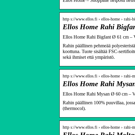
Ellos Home – Shoppaile helposti netist
http s://www.ellos.fi › ellos-home › rahi-
Ellos Home Rahi Bigfa
Ellos Home Rahi Bigfant Ø 61 cm – Val
Rahin päällinen pehmeää polyesteristä
koottuna. Tuote sisältää FSC-sertifioi
sekä ihmiset että ympäristö.
http s://www.ellos.fi › ellos-home › rahi
Ellos Home Rahi Mysan
Ellos Home Rahi Mysan Ø 60 cm – Valk
Rahin päällinen 100% puuvillaa, jossa 
(thermocol).
http s://www.ellos.fi › ellos-home › rahi-
Ellos Home Rahi Molta