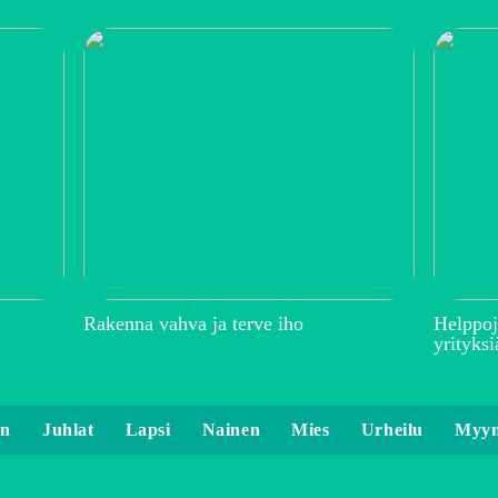
Rakenna vahva ja terve iho
Helppoj
yrityksi
en
Juhlat
Lapsi
Nainen
Mies
Urheilu
Myyn