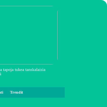
a tapoja tukea tanskalaisia
ä
ti
Trendit