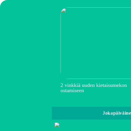
2 vinkkiä uuden kietaisumekon
ostamiseen
Jokapäiväin