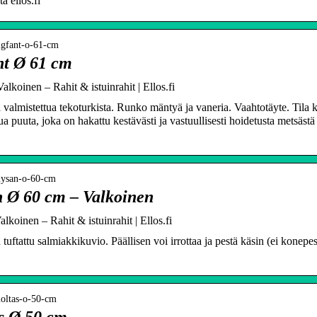
ä ellos.fi
bigfant-o-61-cm
nt Ø 61 cm
koinen – Rahit & istuinrahit | Ellos.fi
 valmistettua tekoturkista. Runko mäntyä ja vaneria. Vaahtotäyte. Tila 
tua puuta, joka on hakattu kestävästi ja vastuullisesti hoidetusta metsäs
-mysan-o-60-cm
 Ø 60 cm – Valkoinen
oinen – Rahit & istuinrahit | Ellos.fi
tuftattu salmiakkikuvio. Päällisen voi irrottaa ja pestä käsin (ei konepe
moltas-o-50-cm
s Ø 50 cm