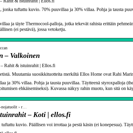
ahit & istuinrahit | Ellos.fi
, jonka tuftattu kuvio. 70% puuvillaa ja 30% villaa. Pohja ja tausta puuv
illaa ja täyte Thermocool-palloja, jotka tekevät rahista erittäin pehmeä
ällinen (ei pestävä), jossa vetoketju.
accan
n – Valkoinen
Rahit & istuinrahit | Ellos.fi
etistä. Muutamia suosikkituotteita merkiltä Ellos Home ovat Rahi Mari
aa ja 30% villaa. Pohja ja tausta puuvillaa. Täytteenä styroxpalloja (the
ioitumisen ehkäisemiseksi). Kuvassa näkyy rahin muoto, kun sitä on käy
t-nojatuolit › r…
inrahit – Koti | ellos.fi
uftattu kuvio. Päällisen voi irrottaa ja pestä käsin (ei konepesua). Täy