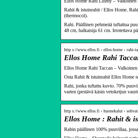
Ellos Home Rahi Lillmy – Valkoinen – R
Rahit & istuinrahit / Ellos Home. Rahi
(thermocol).
Rahi. Päällinen pehmeää tuftattua puuv
48 cm, halkaisija 61 cm. Irrotettava pä
http s://www.ellos.fi › ellos-home › rahi-t
Ellos Home Rahi Tacca
Ellos Home Rahi Taccan – Valkoinen – 
Osta Rahit & istuinrahit Ellos Home n
Rahi, jonka tuftattu kuvio. 70% puuvill
varten (pestävä käsin vetoketjun vaur
http s://www.ellos.fi › huonekalut › sohva
Ellos Home : Rahit & istu
Rahin päällinen 100% puuvillaa, jossa t