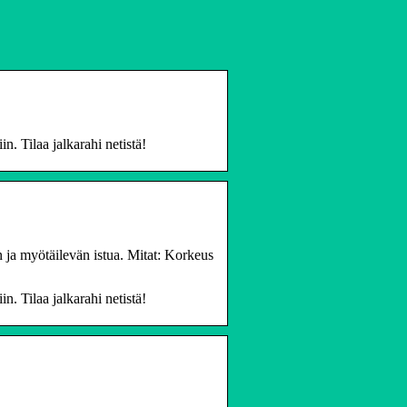
in. Tilaa jalkarahi netistä!
n ja myötäilevän istua. Mitat: Korkeus
in. Tilaa jalkarahi netistä!