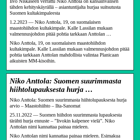
Iivo Niskaseen verrattu Niko Anttola on kansainvälisen
tähden kehityskäyrällä – asiantuntijalta hurjaa suitsutusta
Suomen kultakimpaleesta
1.2.2023 — Niko Anttola, 19, on suomalaisen
maastohiihdon kultakimpale. Kalle Lassilan mukaan
valmennusjohdon pitää pohtia tarkkaan Anttolan …
Niko Anttola, 19, on suomalaisen maastohiihdon
kultakimpale. Kalle Lassilan mukaan valmennusjohdon pitää
pohtia tarkkaan Anttolan mahdollista valintaa Planicaan
aikuisten MM-kisoihin.
Niko Anttola: Suomen suurimmasta
hiihtolupauksesta hurja …
Niko Anttola: Suomen suurimmasta hiihtolupauksesta hurja
arvio – Maastohiihto – Ilta-Sanomat
25.11.2022 — Suomen hiihdon suurimmasta lupauksesta
tärähti hurja ennuste – ”Iivokin kalpenee vielä”. Niko
Anttolan nimi kannattaa painaa mieleen.
Niko Anttolan nimi kannattaa painaa mieleen. Esimakua