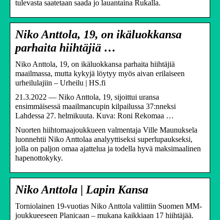
tulevasta saatetaan saada jo lauantaina Rukalla.
Niko Anttola, 19, on ikäluokkansa
parhaita hiihtäjiä …
Niko Anttola, 19, on ikäluokkansa parhaita hiihtäjiä
maailmassa, mutta kykyjä löytyy myös aivan erilaiseen
urheilulajiin – Urheilu | HS.fi
21.3.2022 — Niko Anttola, 19, sijoittui uransa
ensimmäisessä maailmancupin kilpailussa 37:nneksi
Lahdessa 27. helmikuuta. Kuva: Roni Rekomaa …
Nuorten hiihtomaajoukkueen valmentaja Ville Maunuksela
luonnehtii Niko Anttolaa analyyttiseksi superlupaukseksi,
jolla on paljon omaa ajattelua ja todella hyvä maksimaalinen
hapenottokyky.
Niko Anttola | Lapin Kansa
Torniolainen 19-vuotias Niko Anttola valittiin Suomen MM-
joukkueeseen Planicaan – mukana kaikkiaan 17 hiihtäjää.