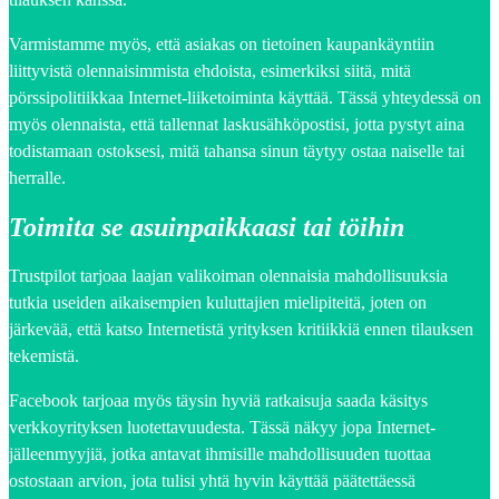
Varmistamme myös, että asiakas on tietoinen kaupankäyntiin
liittyvistä olennaisimmista ehdoista, esimerkiksi siitä, mitä
pörssipolitiikkaa Internet-liiketoiminta käyttää. Tässä yhteydessä on
myös olennaista, että tallennat laskusähköpostisi, jotta pystyt aina
todistamaan ostoksesi, mitä tahansa sinun täytyy ostaa naiselle tai
herralle.
Toimita se asuinpaikkaasi tai töihin
Trustpilot tarjoaa laajan valikoiman olennaisia mahdollisuuksia
tutkia useiden aikaisempien kuluttajien mielipiteitä, joten on
järkevää, että katso Internetistä yrityksen kritiikkiä ennen tilauksen
tekemistä.
Facebook tarjoaa myös täysin hyviä ratkaisuja saada käsitys
verkkoyrityksen luotettavuudesta. Tässä näkyy jopa Internet-
jälleenmyyjiä, jotka antavat ihmisille mahdollisuuden tuottaa
ostostaan arvion, jota tulisi yhtä hyvin käyttää päätettäessä