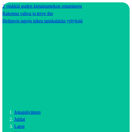
2 vinkkiä uuden kietaisumekon ostamiseen
Rakenna vahva ja terve iho
Helppoja tapoja tukea tanskalaisia yrityksiä
Jokapäiväinen
Juhlat
Lapsi