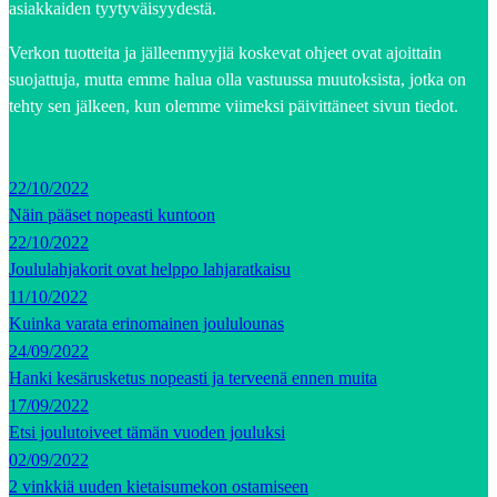
asiakkaiden tyytyväisyydestä.
Verkon tuotteita ja jälleenmyyjiä koskevat ohjeet ovat ajoittain
suojattuja, mutta emme halua olla vastuussa muutoksista, jotka on
tehty sen jälkeen, kun olemme viimeksi päivittäneet sivun tiedot.
22/10/2022
Näin pääset nopeasti kuntoon
22/10/2022
Joululahjakorit ovat helppo lahjaratkaisu
11/10/2022
Kuinka varata erinomainen joululounas
24/09/2022
Hanki kesärusketus nopeasti ja terveenä ennen muita
17/09/2022
Etsi joulutoiveet tämän vuoden jouluksi
02/09/2022
2 vinkkiä uuden kietaisumekon ostamiseen