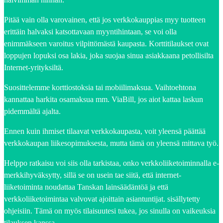
Pitää vain olla varovainen, että jos verkkokauppias myy tuotteen
erittäin halvaksi katsottavaan myyntihintaan, se voi olla
enimmäkseen varoitus vilpittömästä kaupasta. Korttitilaukset ovat
loppujen lopuksi osa lakia, joka suojaa sinua asiakkaana petollisilta
Internet-yrityksiltä.
Suosittelemme korttiostoksia tai mobiilimaksua. Vaihtoehtona
kannattaa harkita osamaksua mm. ViaBill, jos aiot kattaa laskun
pidemmältä ajalta.
Ennen kuin ihmiset tilaavat verkkokaupasta, voit yleensä päättää
verkkokaupan liikesopimuksesta, mutta tämä on yleensä mittava työ.
Helppo ratkaisu voi siis olla tarkistaa, onko verkkoliiketoiminnalla e-
merkkihyväksytty, sillä se on usein tae siitä, että internet-
liiketoiminta noudattaa Tanskan lainsäädäntöä ja että
verkkoliiketoimintaa valvovat ajoittain asiantuntijat. sisällytetty
ohjeisiin. Tämä on myös tilaisuutesi tukea, jos sinulla on vaikeuksia
tilauksen kanssa.