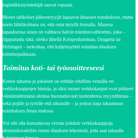
logistiikkatyöntekijät saavat vapaata.
Monet sähköiset jälleenmyyjät lupaavat ilmaisen toimituksen, mutta
usein lähtökohtana on, että ostat tietyllä hinnalla. Muussa
tapauksessa sinun on valittava halvin toimitusvaihtoehto, joka –
riippumatta siitä, oletko lähellä Kööpenhaminaa, Dragøria tai
Helsingeä – tarkoittaa, että kuljetusyhtiö toimittaa tilauksen
toimituspaikkaan.
Toimitus koti- tai työosoitteeseesi
Kenen tahansa ja jokaisen on erittäin edullista vertailla eri
verkkokauppojen hintoja, ja siksi monet verkkokaupat ovat pitäneet
väistämättömänä alentaa huomattavasti tuotteidensa myyntihintaa –
sekä pojille ja tytöille että aikuisille – ja joskus jopa takaamaan
toimituksen ilman maksua.
Voi silti olla kannattavaa verrata joitakin verkkokauppoja
alennuskoodeihin ennen tilauksen tekemistä, jotta saat takuulla
halvimman hinnan.