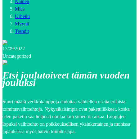
Nainen
Mies
Urheilu
Myynti
Trendit
17/09/2022
Uncategorized
Etsi joulutoiveet tämän vuoden
jouluksi
Suuri määrä verkkokauppoja ehdottaa vähitellen useita erilaisia
toimitusvaihtoehtoja. Nykyaikaisimpia ovat pakettiliikkeet, koska
siten paketin saa helposti noutaa kun siihen on aikaa. Loppujen
lopuksi vaihtoehto on poikkeuksellisen yksinkertainen ja monissa
tapauksissa myös halvin toimitustapa.