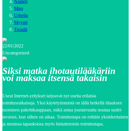
Nainen
Mies
Urheilu
Myynti
Trendit
22/01/2022
Uncategorized
Siksi matka ihotautilääkäriin
voi maksaa itsensä takaisin
Useat Internet-yritykset tarjoavat nyt useita erilaisia
toimitusratkaisuja. Yksi käytetyimmistä on tällä hetkellä tilauksen
tuominen pakettikauppaan, mikä antaa joustavuutta noutaa uudet
tavarasi, kun siihen on aikaa. Toimitustapa on erittäin yksinkertainen
ja monissa tapauksissa myös hintatietoisin toimitustapa.