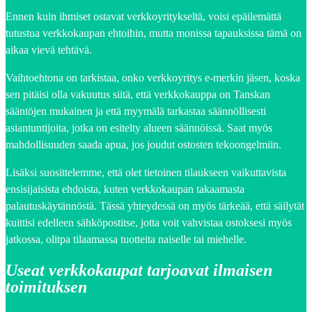
Ennen kuin ihmiset ostavat verkkoyritykseltä, voisi epäilemättä
tutustua verkkokaupan ehtoihin, mutta monissa tapauksissa tämä on
aikaa vievä tehtävä.
Vaihtoehtona on tarkistaa, onko verkkoyritys e-merkin jäsen, koska
sen pitäisi olla vakuutus siitä, että verkkokauppa on Tanskan
sääntöjen mukainen ja että myymälä tarkastaa säännöllisesti
asiantuntijoita, jotka on esitelty alueen säännöissä. Saat myös
mahdollisuuden saada apua, jos joudut ostosten tekoongelmiin.
Lisäksi suosittelemme, että olet tietoinen tilaukseen vaikuttavista
ensisijaisista ehdoista, kuten verkkokaupan takaamasta
palautuskäytännöstä. Tässä yhteydessä on myös tärkeää, että säilytät
kuittisi edelleen sähköpostitse, jotta voit vahvistaa ostoksesi myös
jatkossa, olitpa tilaamassa tuotteita naiselle tai miehelle.
Useat verkkokaupat tarjoavat ilmaisen
toimituksen