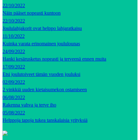
22/10/2022
Näin pääset nopeasti kuntoon
22/10/2022
Joululahjakorit ovat helppo lahjaratkaisu
11/10/2022
Kuinka varata erinomainen joululounas
24/09/2022
Hanki kesärusketus nopeasti ja terveenä ennen muita
17/09/2022
Etsi joulutoiveet tämän vuoden jouluksi
02/09/2022
2 vinkkiä uuden kietaisumekon ostamiseen
06/08/2022
Rakenna vahva ja terve iho
05/08/2022
Helppoja tapoja tukea tanskalaisia yrityksiä