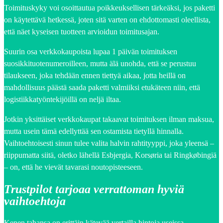
Toimituskyky voi osoittautua poikkeuksellisen tärkeäksi, jos paketti
on käytettävä hetkessä, joten sitä varten on ehdottomasti oleellista,
että näet kyseisen tuotteen arvioidun toimitusajan.
Suurin osa verkkokaupoista lupaa 1 päivän toimituksen
suosikkituotenumeroilleen, mutta älä unohda, että se perustuu
tilaukseen, joka tehdään ennen tiettyä aikaa, jotta heillä on
mahdollisuus päästä saada paketti valmiiksi etukäteen niin, että
logistiikkatyöntekijöillä on neljä iltaa.
Jotkin yksittäiset verkkokaupat takaavat toimituksen ilman maksua,
mutta usein tämä edellyttää sen ostamista tietyllä hinnalla.
Vaihtoehtoisesti sinun tulee valita halvin rahtityyppi, joka yleensä –
riippumatta siitä, oletko lähellä Esbjergia, Korsøria tai Ringkøbingiä
– on, että he vievät tavarasi noutopisteeseen.
Trustpilot tarjoaa verrattoman hyviä
vaihtoehtoja
Kenen tahansa on erittäin kätevää vertailla hintoja useissa