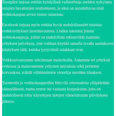
Trustpilot tarjoaa erittäin hyödyllisiä vaihtoehtoja useiden nykyisten
ostajien havaintojen seulomiseen, ja siksi on suositeltavaa etsiä
verkkokaupan arviot ennen ostamista.
Facebook tarjoaa myös erittäin hyvät mahdollisuudet tutustua
verkkoyrityksen luotettavuuteen. Lisäksi näemme joitain
verkkokauppoja, joihin on mahdollista rekisteröidä maininta
yrityksen palvelusta, jota voidaan käyttää samalla tavalla saadakseen
käsityksen siitä, kuinka tyytyväisiä asiakkaat ovat.
Verkkosivustomme rahoitetaan mainoksilla. Autamme eri yrityksiä
verkossa ja mainostamme yritysten tarjouksia sekä perimme
korvauksia, mikäli välittämämme vierailija suorittaa tilauksen.
Tuotteisiin ja verkkokauppoihin liittyvää orientaatiota ylläpidetään
säännöllisesti, mutta emme ota vastuuta korjauksista, joita on
mahdollisesti tehty käytettyjen tietojen viimeisimmän päivityksen
jälkeen.