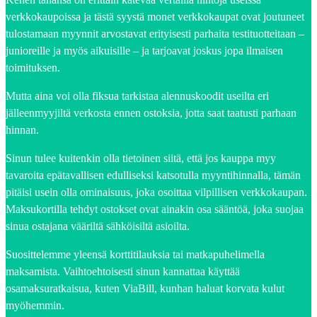
verkkokaupoissa ja tästä syystä monet verkkokaupat ovat joutuneet
tulostamaan myynnit arvostavat erityisesti parhaita testituotteitaan –
junioreille ja myös aikuisille – ja tarjoavat joskus jopa ilmaisen
toimituksen.
Mutta aina voi olla fiksua tarkistaa alennuskoodit useilta eri
jälleenmyyjiltä verkosta ennen ostoksia, jotta saat taatusti parhaan
hinnan.
Sinun tulee kuitenkin olla tietoinen siitä, että jos kauppa myy
tavaroita epätavallisen edulliseksi katsotulla myyntihinnalla, tämän
pitäisi usein olla ominaisuus, joka osoittaa vilpillisen verkkokaupan.
Maksukortilla tehdyt ostokset ovat ainakin osa sääntöä, joka suojaa
sinua ostajana vääriltä sähköisiltä asioilta.
Suosittelemme yleensä korttitilauksia tai matkapuhelimella
maksamista. Vaihtoehtoisesti sinun kannattaa käyttää
osamaksuratkaisua, kuten ViaBill, kunhan haluat korvata kulut
myöhemmin.