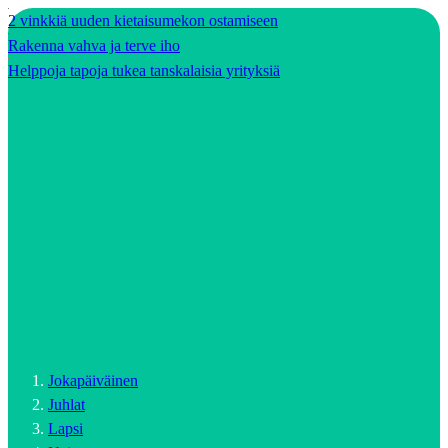
2 vinkkiä uuden kietaisumekon ostamiseen
Rakenna vahva ja terve iho
Helppoja tapoja tukea tanskalaisia yrityksiä
Jokapäiväinen
Juhlat
Lapsi